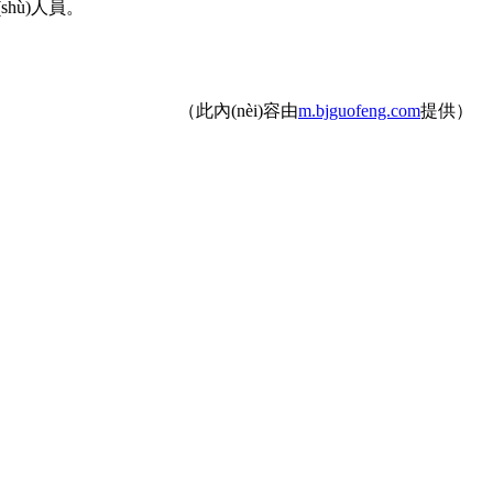
人員。
（此內(nèi)容由
m.bjguofeng.com
提供）