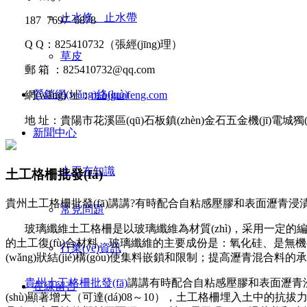
止水條、止水帶
187 7697 6878
Q Q
：
825410732
（張經(jīng)理）
草皮
郵
箱 ：
825410732@qq.com
營銷網(wǎng)絡(luò)
網(wǎng)
址：
m.bjguofeng.com
地
址：貴陽市花溪區(qū)石板鎮(zhèn)金石五金機(jī)電城獨(d
新聞中心
土工布知識
土工格柵批發(fā)
貴州土工格柵批發(fā)講講?有時配合自粘感壓膠和表面瀝青浸漬處理
常見問題
玻璃纖維土工格柵是以玻璃纖維為材質(zhì)，采用一定的編織工藝制
的土工復(fù)合材料。玻璃纖維的主要成份是：氧化硅、是無機(jī)材
行業(yè)資訊
(wǎng)狀結(jié)構(gòu)使集料嵌鎖和限制；提高瀝
貴州土工格柵批發(fā)
講講
有時配合自粘感壓膠和表面瀝青浸漬處
在線留言
(shù)顯著增大（可達(dá)
08
～
10
），土工格柵埋入土中的抗拔力，