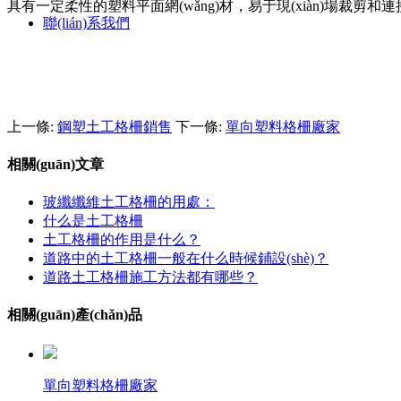
具有一定柔性的塑料平面網(wǎng)材，易于現(xiàn)場裁剪和連接
聯(lián)系我們
上一條:
鋼塑土工格柵銷售
下一條:
單向塑料格柵廠家
相關(guān)文章
玻纖纖維土工格柵的用處：
什么是土工格柵
土工格柵的作用是什么？
道路中的土工格柵一般在什么時候鋪設(shè)？
道路土工格柵施工方法都有哪些？
相關(guān)產(chǎn)品
單向塑料格柵廠家