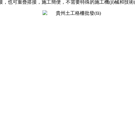
，也可重疊搭接，施工簡便，不需要特殊的施工機(jī)械和技術(shù)