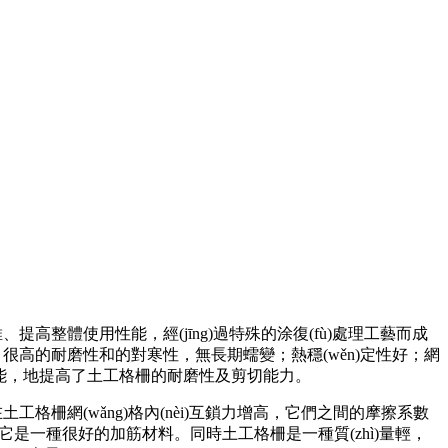
提高整體使用性能，經(jīng)過特殊的涂復(fù)處理工藝而成
，很高的耐磨性和的對寒性，無長期蠕變；熱穩(wěn)定性好；網
性能，地提高了土工格柵的耐磨性及剪切能力。
柵網(wǎng)格內(nèi)互鎖
力增
高，它們之間的摩擦系數
一種很好的加筋材料。同時土工格柵是一種質(zhì)量輕，