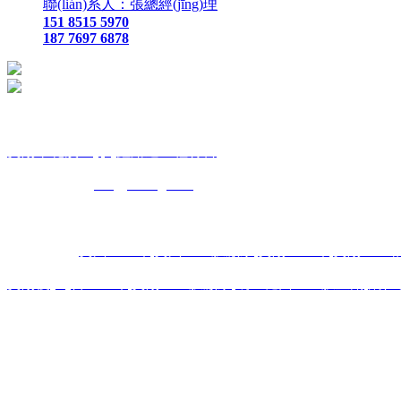
聯(lián)系人：張總經(jīng)理
151 8515 5970
187 7697 6878
貴
陽市花溪區(qū)鑫路通工程材料
聯(lián)
系人：張總經(jīng)
網(wǎng)
址：
m.bjguofeng.com
地 址：貴陽市花溪區(qū)石板鎮(z
主營區(qū)域:貴州 貴陽 遵義 安順 六盤水 畢節(jié) 都勻 凱里 
熱門搜索：
貴州土工布
,
貴州土工膜廠家
,
貴陽土工布
,
貴陽土工
貴陽復(fù)合土工布
,
貴陽土工膜廠家
,
凱里糙面土工膜直銷
,
銅仁
版權(quán)聲明：本網(wǎng)站所刊內(nèi)容未經(jīng)本網(w
圖片部分來源于公共網(wǎng)絡(luò)或者素材網(wǎng)站
凡圖文未署名者均為原始狀況，但作者發(fā)現(xiàn)后可告知認(rèn)領