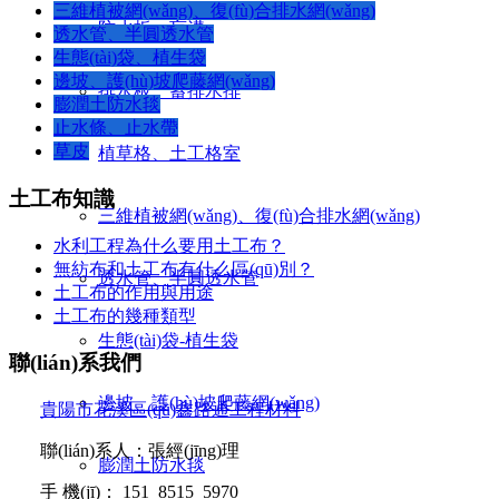
三維植被網(wǎng)、復(fù)合排水網(wǎng)
防水板、盲溝
透水管、半圓透水管
生態(tài)袋、植生袋
邊坡、護(hù)坡爬藤網(wǎng)
排水板、蓄排水排
膨潤土防水毯
止水條、止水帶
草皮
植草格、土工格室
土工布知識
三維植被網(wǎng)、復(fù)合排水網(wǎng)
水利工程為什么要用土工布？
無紡布和土工布有什么區(qū)別？
透水管、半圓透水管
土工布的作用與用途
土工布的幾種類型
生態(tài)袋-植生袋
聯(lián)系我們
邊坡、護(hù)坡爬藤網(wǎng)
貴陽市花溪區(qū)鑫路通工程材料
聯(lián)系人：張經(jīng)理
膨潤土防水毯
手
機(jī)：
151 8515 5970