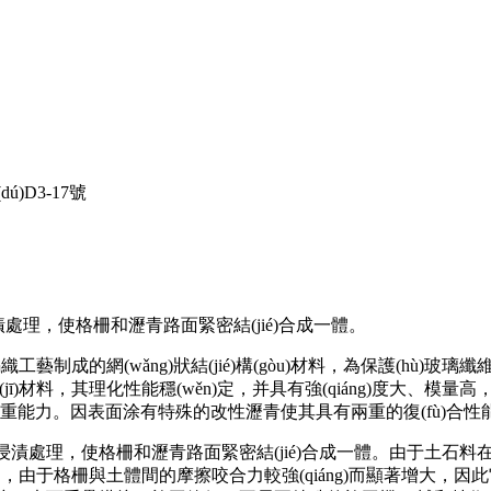
ú)D3-17號
，使格柵和瀝青路面緊密結(jié)合成一體。
成的網(wǎng)狀結(jié)構(gòu)材料，為保護(hù)玻璃纖維、
料，其理化性能穩(wěn)定，并具有強(qiáng)度大、模量高
青混合料的承重能力。因表面涂有特殊的改性瀝青使其具有兩重的復(fù)合
理，使格柵和瀝青路面緊密結(jié)合成一體。由于土石料在土工格
由于格柵與土體間的摩擦咬合力較強(qiáng)而顯著增大，因此它是