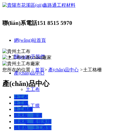
聯(lián)系電話
151 8515 5970
網(wǎng)站首頁
關(guān)于我們
您所在的位置：
首頁
>
產(chǎn)品中心
>
土工格柵
產(chǎn)品中心
產(chǎn)品中心
土工布
土工布
土工膜
土工膜
土工格柵
防水板、盲溝
排水板、蓄排水排
土工格柵
植草格、土工格室