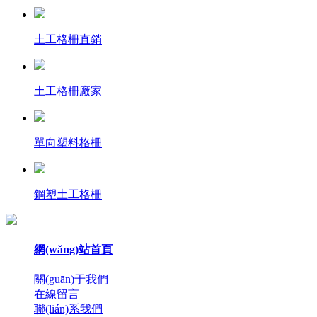
土工格柵直銷
土工格柵廠家
單向塑料格柵
鋼塑土工格柵
網(wǎng)站首頁
關(guān)于我們
在線留言
聯(lián)系我們