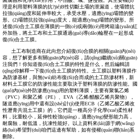
菌腐蝕和化學(xué)作用，不怕酸、堿、鹽侵蝕。其主要機(jī)
理是利用塑料薄膜的抗?jié)B性切斷土壩的泄漏道，使壩體抗
拉強(qiáng)度和延伸率較大，承受水壓，適應(yīng)壩體的變
形。
(2)
壩體抗拉強(qiáng)度大，能適應(yīng)壩體的變形。所
述復(fù)合土工膜在薄膜的一側(cè)或兩側(cè)用烤箱遠(yuǎn)紅
外加熱，將土工布和土工膜通過(guò)導(dǎo)輪壓在一起形成
復(fù)合土工膜。
土工布制造商在此向您介紹復(fù)合膜的相關(guān)內(nèi)
容，想了解更多有關(guān)內(nèi)容，請(qǐng)繼續(xù)關(guān)
注我們！你知道復(fù)合土工膜的特性是什么，然后編輯請
(qǐng)你解釋一下復(fù)合土工膜的特性。土工膜以塑料薄膜作
為防滲基材，與無(wú)紡布復(fù)合而成的土工防滲材料，新
材料土工膜它的防滲性能主要取決于塑料薄膜的防滲性能。國
(guó)內(nèi)外防滲應(yīng)用的塑料薄膜，主要有聚氯乙烯
（
PVC
）和聚乙烯（
PE
）、
EVA
（乙烯
/
醋酸乙烯共聚物），
隧道應(yīng)用中還有設(shè)計(jì)使用
ECB
（乙烯乙酸乙烯改
性瀝青共混土工膜）的，它們是一種高分子化學(xué)柔性材
料，比重較小，延伸性較強(qiáng)，適應(yīng)變形能力高，
耐腐蝕，耐低溫，抗凍性能好。以上資料來(lái)源于網(wǎng)
絡(luò)希望對(duì)咱們這邊有幫助，如有侵權(quán)聯(lián)系
刪除。