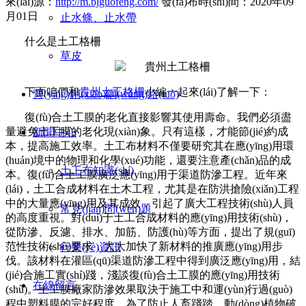
來(lái)源：
http://m.bjguofeng.com/
發(fā)布時(shí)間：2020年09
月01日
止水條、止水帶
什么是土工格柵
草皮
下面咱們和
貴州土工格柵
小編一起來(lái)了解一下：
營(yíng)銷(xiāo)網(wǎng)絡(luò)
復(fù)合土工膜的老化直接影響其使用壽命。我們必須盡
量避免土工膜的老化現(xiàn)象。只有這樣，才能節(jié)約成
新聞中心
本，提高施工效率。土工布材料不僅要研究其在應(yīng)用環
(huán)境中的物理和化學(xué)功能，還要注意產(chǎn)品的成
土工布知識(shí)
本。復(fù)合土工膜廣泛應(yīng)用于渠道防滲工程。近年來
(lái)，土工合成材料在土木工程，尤其是在防洪搶險(xiǎn)工程
中的大量應(yīng)用及其成效，引起了廣大工程技術(shù)人員
常見(jiàn)問(wèn)題
的高度重視。對(duì)于土工合成材料的應(yīng)用技術(shù)，
從防滲、反濾、排水、加筋、防護(hù)等方面，提出了規(guī)
范性技術(shù)要求，大大加快了新材料的推廣應(yīng)用步
行業(yè)資訊
伐。該材料在灌區(qū)渠道防滲工程中得到廣泛應(yīng)用，結
(jié)合施工實(shí)踐，淺談復(fù)合土工膜的應(yīng)用技術
在線留言
(shù)。土工膜廠家防滲效果取決于施工中和運(yùn)行過(guò)
程中塑料膜的完好程度，為了防止人畜踐踏，動(dòng)植物破