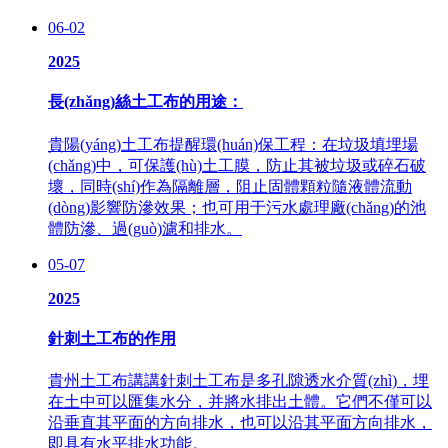
06-02
2025
長(zhǎng)絲土工布的用途：
貴陽(yáng)土工布提醒環(huán)保工程：在垃圾填埋場
(chǎng)中，可保護(hù)土工膜，防止其被垃圾或碎石破
壞，同時(shí)作為隔離層，阻止固體顆粒隨液體流動
(dòng)影響防滲效果；也可用于污水處理廠(chǎng)的池
體防滲、過(guò)濾和排水。
05-07
2025
針刺土工布的作用
貴州土工布講講針刺土工布是多孔隙透水介質(zhì)，埋
在土中可以匯集水分，并將水排出土體。它們不僅可以
沿垂直其平面的方向排水，也可以沿其平面方向排水，
即具有水平排水功能。