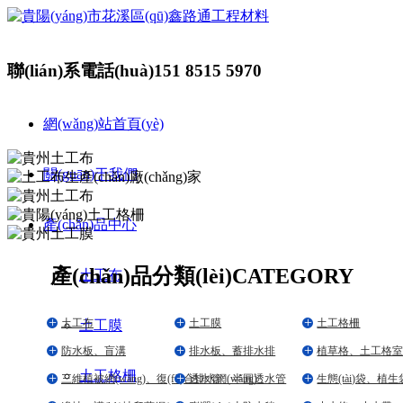
聯(lián)系電話(huà)
151 8515 5970
網(wǎng)站首頁(yè)
關(guān)于我們
產(chǎn)品中心
產(chǎn)品分類(lèi)
CATEGORY
土工布
土工布
土工膜
土工格柵
土工膜
防水板、盲溝
排水板、蓄排水排
植草格、土工格
土工格柵
三維植被網(wǎng)、復(fù)合排水網(wǎng)
透水管、半圓透水管
生態(tài)袋、植