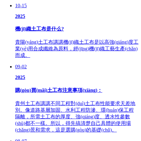
10-15
2025
機(jī)織土工布是什么?
貴陽(yáng)土工布講講機(jī)織土工布是以高強(qiáng)度工
業(yè)用合成纖維為原料，經(jīng)機(jī)織工藝生產(chǎn)
而成。
09-02
2025
購(gòu)買(mǎi)土工布注意事項(xiàng)：
貴州土工布講講不同工程對(duì)土工布性能要求天差地
別。像道路基層加固、水利工程防滲、環(huán)保工程
隔離，所需土工布的厚度、強(qiáng)度、透水性參數
(shù)都不一樣。所以，得先搞清楚自己具體的使用場
(chǎng)景和需求，這是選購(gòu)的基礎(chǔ)。