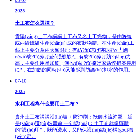
08-07
2025
土工布怎么選擇？
貴陽(yáng)土工布講講土工布又名土工織物，是由滌綸
或丙綸纖維生產(chǎn)而成的布狀物體。在生產(chǎn)工
藝上主要分為兩大類(lèi)：有紡?fù)凉げ迹椩欤┖蜔
o(wú)紡?fù)凉げ迹ǚ强椩欤?。有紡?fù)凉げ紡?qiáng)力
高，主要作用是加筋；無(wú)紡?fù)凉げ家话悴捎冕槾坦
に?，在加筋的同時(shí)又能起到防護(hù)排水的作用。
07-10
2025
水利工程為什么要用土工布？
貴州土工布講講護(hù)坡 + 防沖刷：抵御水流沖擊，延
長(zhǎng)護(hù)坡壽命 一句話(huà)：土工布就像壩體
的“護(hù)甲”，既能透水，又能保護(hù)結(jié)構(gòu)穩
(wěn)定。