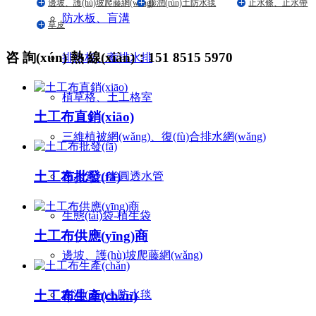
邊坡、護(hù)坡爬藤網(wǎng)
膨潤(rùn)土防水毯
止水條、止水帶
防水板、盲溝
草皮
咨 詢(xún) 熱 線(xiàn)：
151 8515 5970
排水板、蓄排水排
植草格、土工格室
土工布直銷(xiāo)
三維植被網(wǎng)、復(fù)合排水網(wǎng)
土工布批發(fā)
透水管、半圓透水管
生態(tài)袋-植生袋
土工布供應(yīng)商
邊坡、護(hù)坡爬藤網(wǎng)
土工布生產(chǎn)
膨潤(rùn)土防水毯