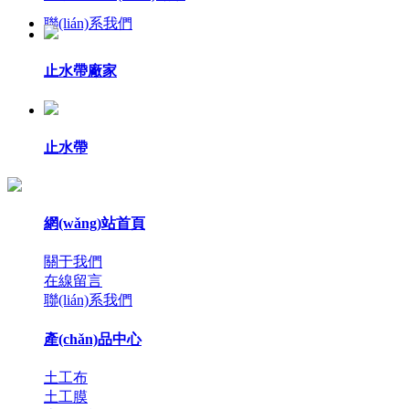
聯(lián)系我們
止水帶廠家
止水帶
網(wǎng)站首頁
關于我們
在線留言
聯(lián)系我們
產(chǎn)品中心
土工布
土工膜