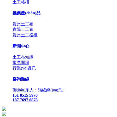
土工格柵
推薦產(chǎn)品
貴州土工布
貴陽土工布
貴州土工格柵
新聞中心
土工布知識
常見問題
行業(yè)資訊
咨詢熱線
聯(lián)系人：張總經(jīng)理
151 8515 5970
187 7697 6878