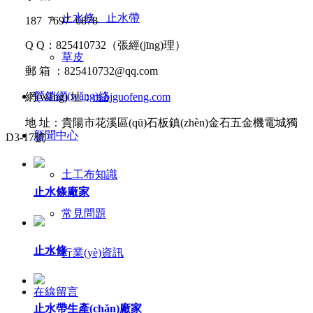
止水條、止水帶
187 7697 6878
Q Q
：
825410732
（張經(jīng)理）
草皮
郵
箱 ：
825410732@qq.com
營銷網(wǎng)絡
網(wǎng)
址：
m.bjguofeng.com
地
址：貴陽市花溪區(qū)石板鎮(zhèn)金石五金機電城獨
新聞中心
D3-17號
土工布知識
止水條廠家
常見問題
止水條
行業(yè)資訊
在線留言
止水帶生產(chǎn)廠家