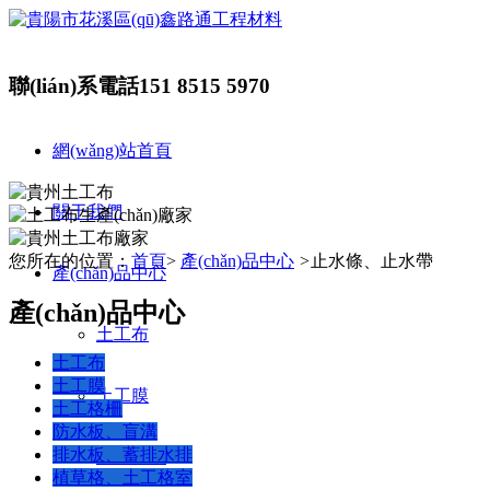
聯(lián)系電話
151 8515 5970
網(wǎng)站首頁
關于我們
您所在的位置：
首頁
>
產(chǎn)品中心
>
止水條、止水帶
產(chǎn)品中心
產(chǎn)品中心
土工布
土工布
土工膜
土工膜
土工格柵
防水板、盲溝
排水板、蓄排水排
土工格柵
植草格、土工格室