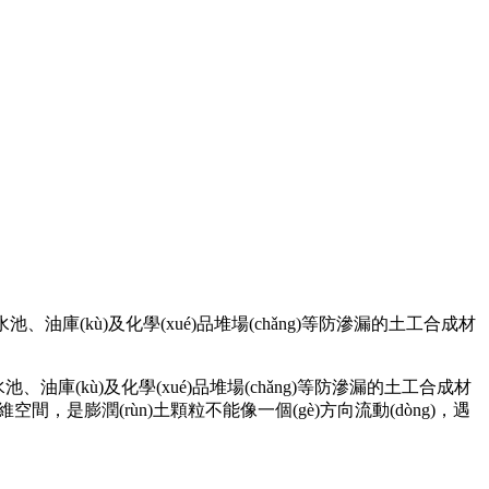
池、油庫(kù)及化學(xué)品堆場(chǎng)等防滲漏的土工合成材
池、油庫(kù)及化學(xué)品堆場(chǎng)等防滲漏
的土工合成材
膨潤(rùn)土顆粒不能像一個(gè)方向流動(dòng)，遇