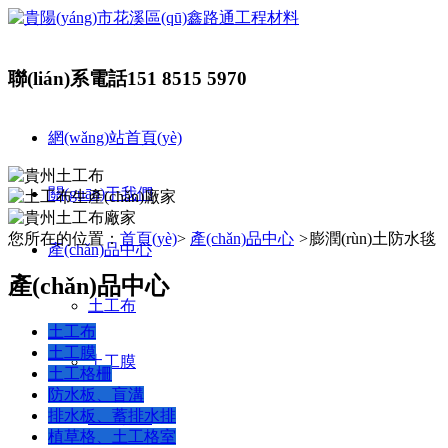
聯(lián)系電話
151 8515 5970
網(wǎng)站首頁(yè)
關(guān)于我們
您所在的位置：
首頁(yè)
>
產(chǎn)品中心
>
膨潤(rùn)土防水毯
產(chǎn)品中心
產(chǎn)品中心
土工布
土工布
土工膜
土工膜
土工格柵
防水板、盲溝
排水板、蓄排水排
土工格柵
植草格、土工格室