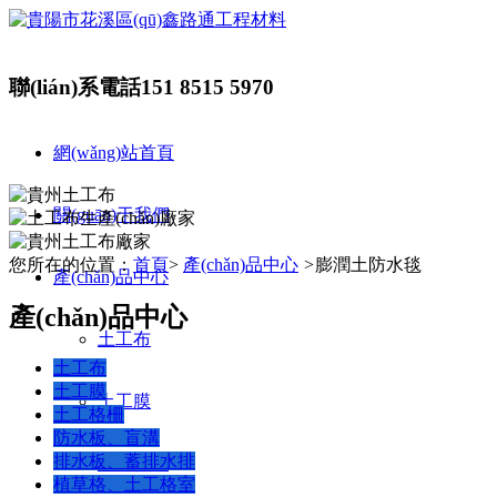
聯(lián)系電話
151 8515 5970
網(wǎng)站首頁
關(guān)于我們
您所在的位置：
首頁
>
產(chǎn)品中心
>
膨潤土防水毯
產(chǎn)品中心
產(chǎn)品中心
土工布
土工布
土工膜
土工膜
土工格柵
防水板、盲溝
排水板、蓄排水排
土工格柵
植草格、土工格室