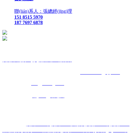
聯(lián)系人：張總經(jīng)理
151 8515 5970
187 7697 6878
貴
陽市花溪區(qū)鑫路通工程材料
聯(lián)
系人：張總經(jīng)
理
手
機：
151 8515 5970
187 7697 6878
Q Q
：
825410732
（張總經(jīng)理）
郵
箱 ：
825410732@qq.com
網(wǎng)
址：
m.bjguofeng.com
地 址：貴陽市花溪區(qū)石板
鎮(zhèn)金石五金機電城
D3-17
號
備案號碼：
黔ICP備
2026000885號
網(wǎng)站地圖
主營區(qū)域:貴州 貴陽 遵義 安順 六盤水 畢節(jié) 都勻 凱里
銅仁 興義
熱門搜索：
貴州土工布
,
貴州土工膜廠家
,
貴陽土工布
,
貴陽土工
格柵廠家
,
遵義土工格柵廠家
,
安順土工布公司
,
畢節(jié)土工布