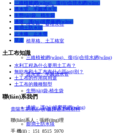
三維植被網(wǎng)、復(fù)合排水網(wǎng)
防水板、盲溝
透水管、半圓透水管
生態(tài)袋、植生袋
邊坡、護(hù)坡爬藤網(wǎng)
排水板、蓄排水排
膨潤土防水毯
止水條、止水帶
草皮
植草格、土工格室
土工布知識
三維植被網(wǎng)、復(fù)合排水網(wǎng)
水利工程為什么要用土工布？
無紡布和土工布有什么區(qū)別？
透水管、半圓透水管
土工布的作用與用途
土工布的幾種類型
生態(tài)袋-植生袋
聯(lián)系我們
邊坡、護(hù)坡爬藤網(wǎng)
貴陽市花溪區(qū)鑫路通工程材料
聯(lián)系人：張經(jīng)理
膨潤土防水毯
手
機(jī)：
151 8515 5970