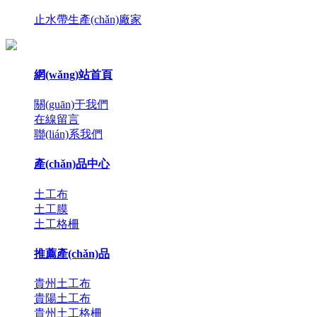
止水帶生產(chǎn)廠家
網(wǎng)站首頁
關(guān)于我們
在線留言
聯(lián)系我們
產(chǎn)品中心
土工布
土工膜
土工格柵
推薦產(chǎn)品
貴州土工布
貴陽土工布
貴州土工格柵